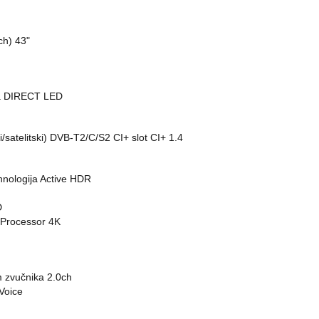
ch) 43"
nja DIRECT LED
i/satelitski) DVB-T2/C/S2 CI+ slot CI+ 1.4
hnologija Active HDR
D
 Processor 4K
m zvučnika 2.0ch
Voice