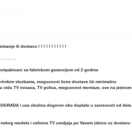
je ili dostavu ! ! ! ! ! ! ! ! ! ! !
 . . . . .
Neotpakivani sa fabrickom garancijom od 2 godine
urirskim sluzbama, mogucnost licne dostave
Uz minimalnu
u vidu TV nosaca, TV polica, mogucnost montaze, sve na jednom
BEOGRADA i uza okolina dogovor oko doplate u zavisnosti od dela
nekog modela i velicine TV uredjaja po Vasem izboru uz dostavu