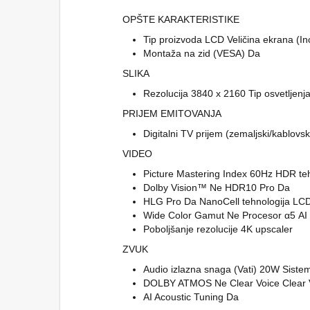
OPŠTE KARAKTERISTIKE
Tip proizvoda LCD Veličina ekrana (In
Montaža na zid (VESA) Da
SLIKA
Rezolucija 3840 x 2160 Tip osvetlje
PRIJEM EMITOVANJA
Digitalni TV prijem (zemaljski/kablovsk
VIDEO
Picture Mastering Index 60Hz HDR te
Dolby Vision™ Ne HDR10 Pro Da
HLG Pro Da NanoCell tehnologija LC
Wide Color Gamut Ne Procesor α5 AI
Poboljšanje rezolucije 4K upscaler
ZVUK
Audio izlazna snaga (Vati) 20W Siste
DOLBY ATMOS Ne Clear Voice Clear 
AI Acoustic Tuning Da