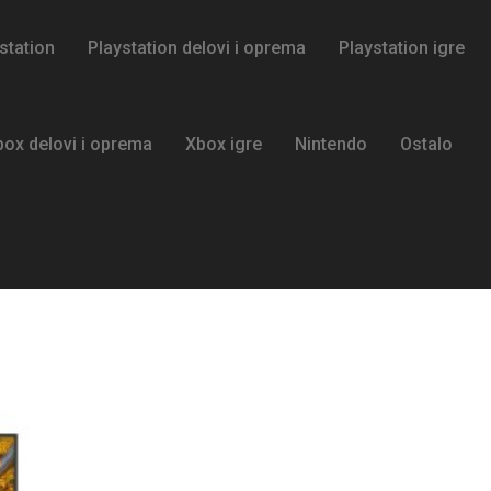
station
Playstation delovi i oprema
Playstation igre
box delovi i oprema
Xbox igre
Nintendo
Ostalo
Xbox Series X NOVO
AKCIJA Samsung i LG Modeli Odlicne cene Na Stanju