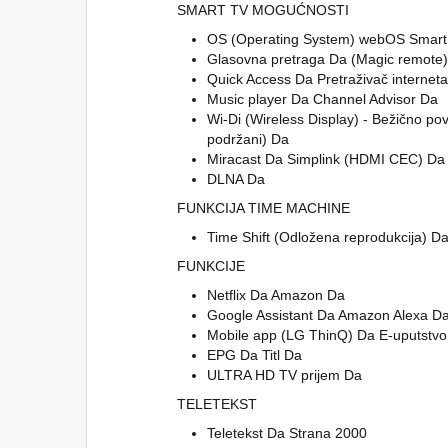
SMART TV MOGUĆNOSTI
OS (Operating System) webOS Smart T
Glasovna pretraga Da (Magic remote)
Quick Access Da Pretraživač internet
Music player Da Channel Advisor Da
Wi-Di (Wireless Display) - Bežično p
podržani) Da
Miracast Da Simplink (HDMI CEC) Da
DLNA Da
FUNKCIJA TIME MACHINE
Time Shift (Odložena reprodukcija) 
FUNKCIJE
Netflix Da Amazon Da
Google Assistant Da Amazon Alexa D
Mobile app (LG ThinQ) Da E-uputstv
EPG Da Titl Da
ULTRA HD TV prijem Da
TELETEKST
Teletekst Da Strana 2000