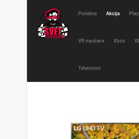
Početna
Akcija
Play
VR naočare
Xbox
X
Televizori