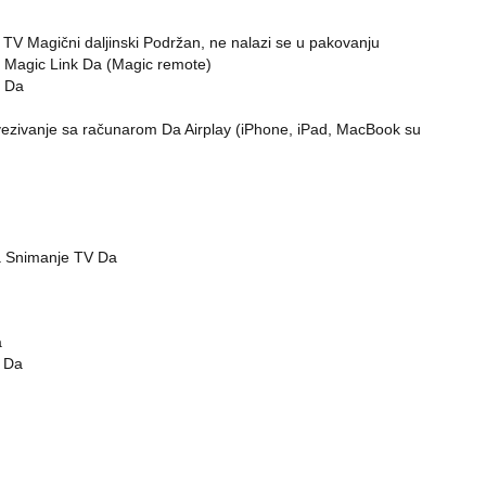
V Magični daljinski Podržan, ne nalazi se u pakovanju
 Magic Link Da (Magic remote)
a Da
ovezivanje sa računarom Da Airplay (iPhone, iPad, MacBook su
Da Snimanje TV Da
a
o Da