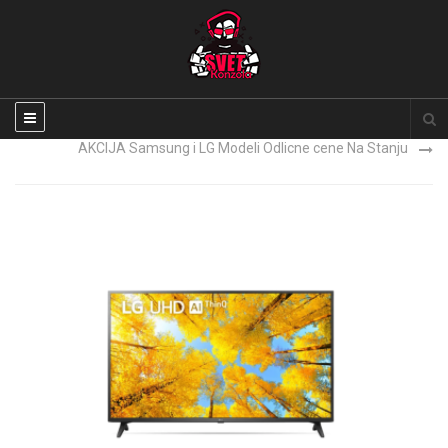
Xbox Series X NOVO
AKCIJA Samsung i LG Modeli Odlicne cene Na Stanju