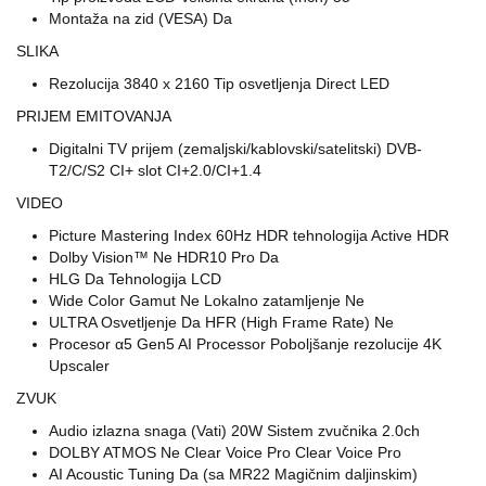
Montaža na zid (VESA) Da
SLIKA
Rezolucija 3840 x 2160 Tip osvetljenja Direct LED
PRIJEM EMITOVANJA
Digitalni TV prijem (zemaljski/kablovski/satelitski) DVB-
T2/C/S2 CI+ slot CI+2.0/CI+1.4
VIDEO
Picture Mastering Index 60Hz HDR tehnologija Active HDR
Dolby Vision™ Ne HDR10 Pro Da
HLG Da Tehnologija LCD
Wide Color Gamut Ne Lokalno zatamljenje Ne
ULTRA Osvetljenje Da HFR (High Frame Rate) Ne
Procesor α5 Gen5 AI Processor Poboljšanje rezolucije 4K
Upscaler
ZVUK
Audio izlazna snaga (Vati) 20W Sistem zvučnika 2.0ch
DOLBY ATMOS Ne Clear Voice Pro Clear Voice Pro
AI Acoustic Tuning Da (sa MR22 Magičnim daljinskim)