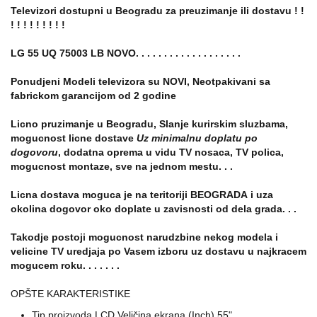
Televizori dostupni u Beogradu za preuzimanje ili dostavu ! !
! ! ! ! ! ! ! ! !
LG 55 UQ 75003 LB NOVO. . . . . . . . . . . . . . . . . . .
Ponudjeni Modeli televizora su NOVI, Neotpakivani sa
fabrickom garancijom od 2 godine
Licno pruzimanje u Beogradu, Slanje kurirskim sluzbama,
mogucnost licne dostave
Uz minimalnu doplatu po
dogovoru
, dodatna oprema u vidu TV nosaca, TV polica,
mogucnost montaze, sve na jednom mestu. . .
Licna dostava moguca je na teritoriji BEOGRADA i uza
okolina dogovor oko doplate u zavisnosti od dela grada. . .
Takodje postoji mogucnost narudzbine nekog modela i
velicine TV uredjaja po Vasem izboru uz dostavu u najkracem
mogucem roku. . . . . . .
OPŠTE KARAKTERISTIKE
Tip proizvoda LCD Veličina ekrana (Inch) 55"