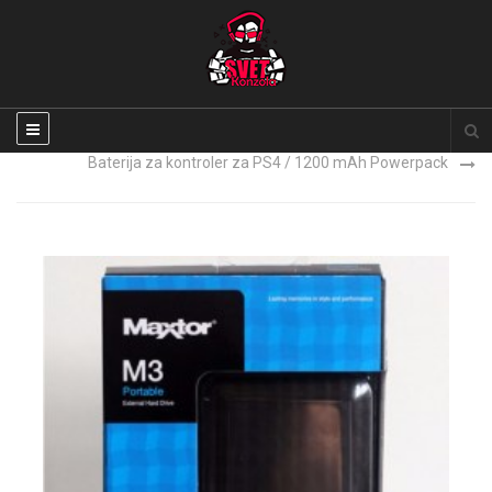
VR komplet naočare, kamera i VR Worlds igra
Baterija za kontroler za PS4 / 1200 mAh Powerpack