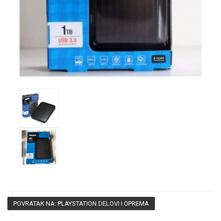
POVRATAK NA: PLAYSTATION DELOVI I OPREMA