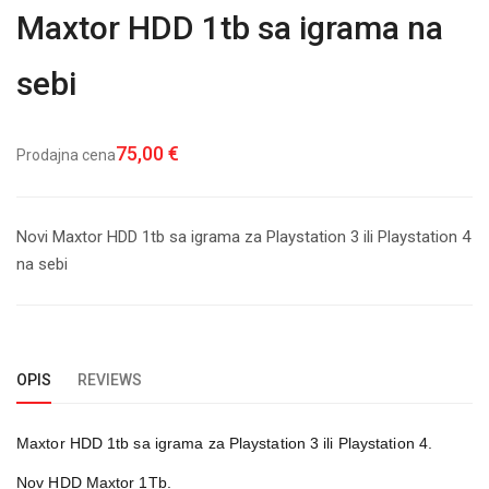
Maxtor HDD 1tb sa igrama na
sebi
75,00 €
Prodajna cena
Novi Maxtor HDD 1tb sa igrama za Playstation 3 ili Playstation 4
na sebi
OPIS
REVIEWS
Maxtor HDD 1tb sa igrama za Playstation 3 ili Playstation 4.
Nov HDD Maxtor 1Tb.