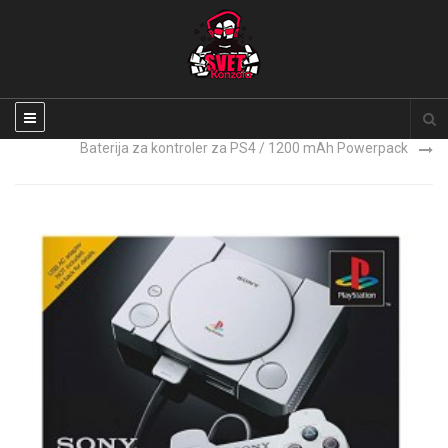
Sony Playstation 5 slim disk verzija sa 2 dzojstika NOVO
Baterija za kontroler za PS4 / 1200 mAh Powerpack