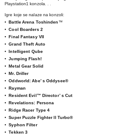
Playstation1 konzola. . .
Igre koje se nalaze na konzoli:
•
Battle Arena Toshinden
™
•
Cool Boarders 2
•
Final Fantasy VII
•
Grand Theft Auto
•
Intelligent Qube
•
Jumping Flash!
•
Metal Gear Solid
•
Mr. Driller
•
Oddworld: Abe’ s Oddysee®
•
Rayman
•
Resident Evil™ Director’ s Cut
•
Revelations: Persona
•
Ridge Racer Type 4
•
Super Puzzle Fighter II Turbo®
•
Syphon Filter
•
Tekken 3