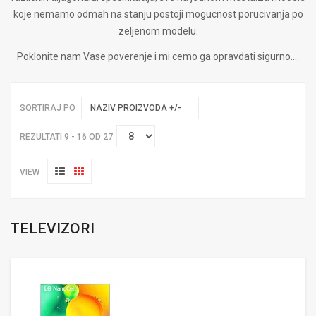
koje nemamo odmah na stanju postoji mogucnost porucivanja po
zeljenom modelu.
Poklonite nam Vase poverenje i mi cemo ga opravdati sigurno....
SORTIRAJ PO
NAZIV PROIZVODA +/-
REZULTATI 9 - 16 OD 27
VIEW
TELEVIZORI