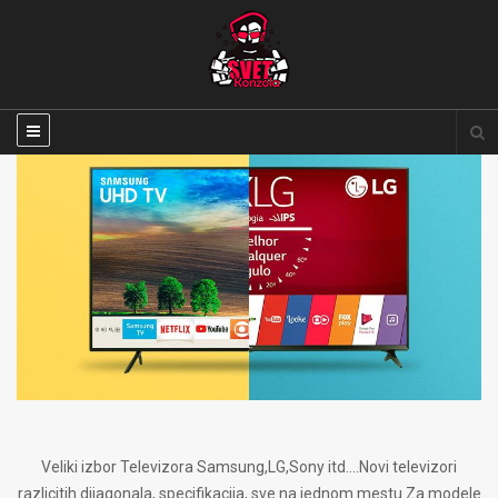
Veliki izbor Televizora Samsung,LG,Sony itd....Novi televizori
razlicitih dijagonala, specifikacija, sve na jednom mestu.Za modele