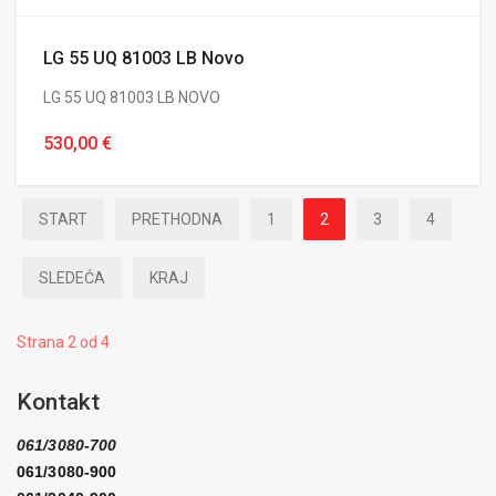
LG 55 UQ 81003 LB Novo
LG 55 UQ 81003 LB NOVO
530,00 €
START
PRETHODNA
1
2
3
4
SLEDEĆA
KRAJ
Strana 2 od 4
Kontakt
061/3080-700
061/3080-900