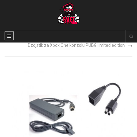
Xbox Series X NOVO
Dzojstik za Xbox One konzolu PUBG limited edition