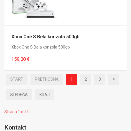
Xbox One S Bela konzola 500gb
Xbox One S Bela konzola 500gb
159,00 €
START
PRETHODNA
1
2
3
4
SLEDEĆA
KRAJ
Strana 1 od 4
Kontakt