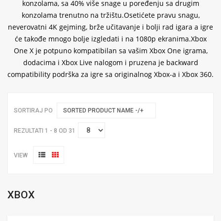
konzolama, sa 40% više snage u poređenju sa drugim
konzolama trenutno na tržištu.Osetićete pravu snagu,
neverovatni 4K gejming, brže učitavanje i bolji rad igara a igre
će takođe mnogo bolje izgledati i na 1080p ekranima.
Xbox
One X je potpuno kompatibilan sa vašim Xbox One igrama,
dodacima i Xbox
Live nalogom i pruzena je backward
compatibility
podrška za igre sa originalnog Xbox-a i Xbox 360.
SORTIRAJ PO
SORTED PRODUCT NAME -/+
REZULTATI 1 - 8 OD 31
VIEW
XBOX