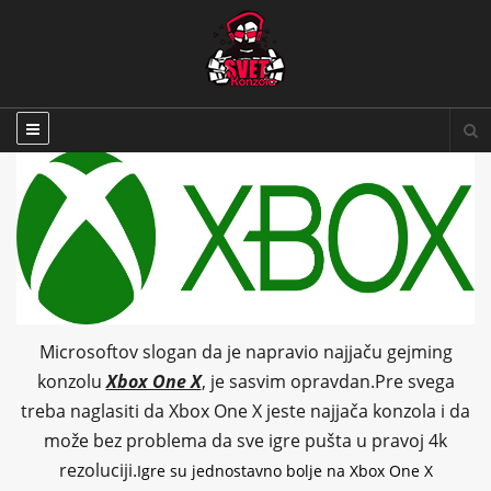
Microsoftov slogan da je napravio najjaču gejming
konzolu
Xbox One X
, je sasvim opravdan.
Pre svega
treba naglasiti da Xbox One X jeste najjača konzola i da
može bez problema da sve igre pušta u pravoj 4k
rezoluciji.
Igre su jednostavno bolje na Xbox One X