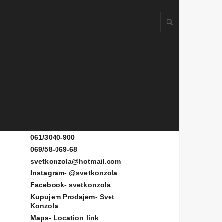
Kontakt
061/3080-700
061/3080-900
061/3040-900
069/58-069-68
svetkonzola@hotmail.com
Instagram-
@svetkonzola
Facebook-
svetkonzola
Kupujem Prodajem-
Svet
Konzola
Maps-
Location link