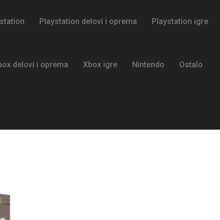
station
Playstation delovi i oprema
Playstation igre
box delovi i oprema
Xbox igre
Nintendo
Ostalo
Xbox Series X NOVO
Xbox 360 250GB Slim+Kinect RGH JTAG