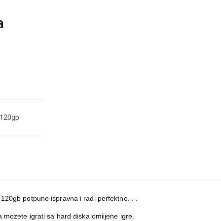
a
 120gb
0gb potpuno ispravna i radi perfektno. . .
ozete igrati sa hard diska omiljene igre.