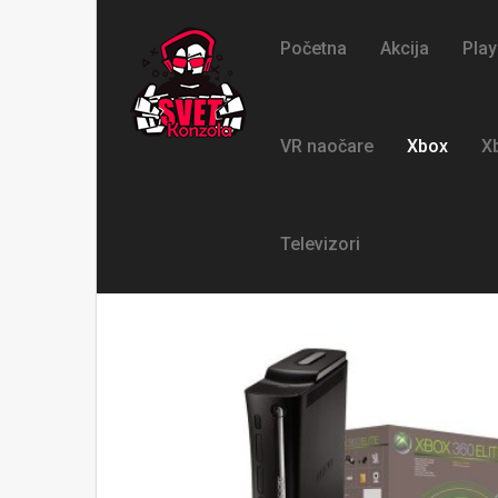
Početna
Akcija
Play
VR naočare
Xbox
X
Televizori