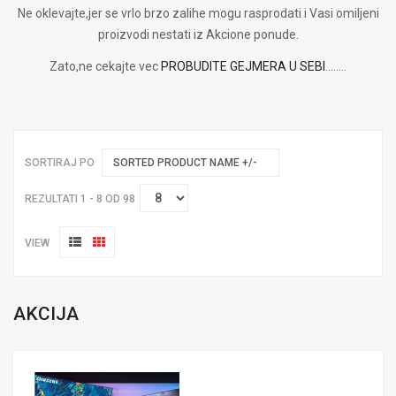
Ne oklevajte,jer se vrlo brzo zalihe mogu rasprodati i Vasi omiljeni
proizvodi nestati iz Akcione ponude.
Zato,ne cekajte vec
PROBUDITE GEJMERA U SEBI
........
SORTIRAJ PO
SORTED PRODUCT NAME +/-
REZULTATI 1 - 8 OD 98
VIEW
AKCIJA