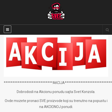
****************************AKCIJA***************************
Dobrodosli na Akcionu ponudu sajta Svet Konzola.
Ovde mozete pronaci SVE proizvode koji su trenutno na popustu i
na AKCIONOJ ponudi.