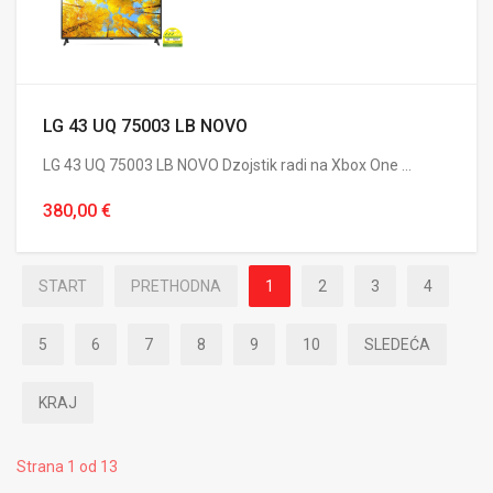
LG 43 UQ 75003 LB NOVO
LG 43 UQ 75003 LB NOVO Dzojstik radi na Xbox One ...
380,00 €
START
PRETHODNA
1
2
3
4
5
6
7
8
9
10
SLEDEĆA
KRAJ
Strana 1 od 13