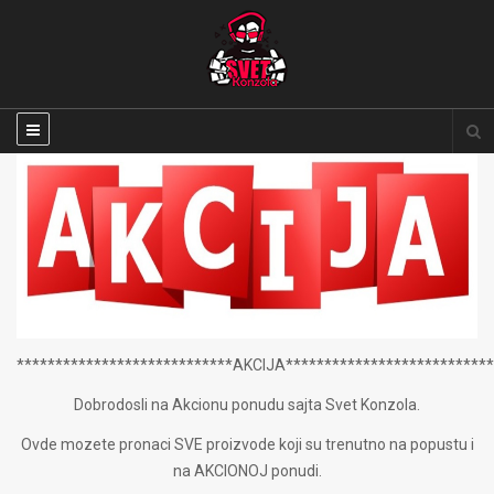
****************************AKCIJA***************************
Dobrodosli na Akcionu ponudu sajta Svet Konzola.
Ovde mozete pronaci SVE proizvode koji su trenutno na popustu i
na AKCIONOJ ponudi.