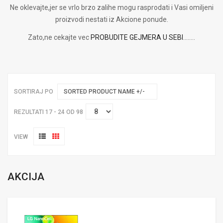
Ne oklevajte,jer se vrlo brzo zalihe mogu rasprodati i Vasi omiljeni
proizvodi nestati iz Akcione ponude.
Zato,ne cekajte vec
PROBUDITE GEJMERA U SEBI
........
SORTIRAJ PO
SORTED PRODUCT NAME +/-
REZULTATI 17 - 24 OD 98
VIEW
AKCIJA