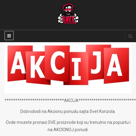
****************************AKCIJA***************************
Dobrodosli na Akcionu ponudu sajta Svet Konzola.
Ovde mozete pronaci SVE proizvode koji su trenutno na popustu i
na AKCIONOJ ponudi.