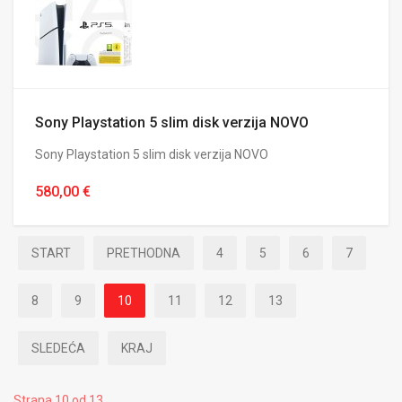
Sony Playstation 5 slim disk verzija NOVO
Sony Playstation 5 slim disk verzija NOVO
580,00 €
START
PRETHODNA
4
5
6
7
8
9
10
11
12
13
SLEDEĆA
KRAJ
Strana 10 od 13