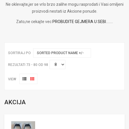
Ne oklevajte,jer se vrlo brzo zalihe mogu rasprodati i Vasi omiljeni
proizvodi nestati iz Akcione ponude.
Zato,ne cekajte vec
PROBUDITE GEJMERA U SEBI
........
SORTIRAJ PO
SORTED PRODUCT NAME +/-
REZULTATI 73 - 80 OD 98
VIEW
AKCIJA