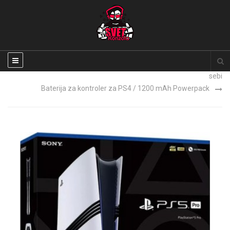
Sony PlayStation Classic konzola sa 2 dzojstika i 20 igara na
sebi
Baterija za kontroler za PS4 / 1200 mAh Powerpack