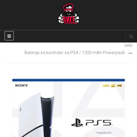
Sony PlayStation Classic konzola sa 2 dzojstika i 20 igara na
sebi
Baterija za kontroler za PS4 / 1200 mAh Powerpack