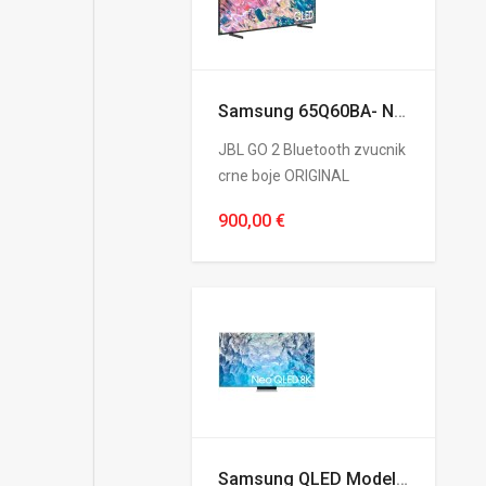
Samsung 65Q60BA- Novo
JBL GO 2 Bluetooth zvucnik
crne boje ORIGINAL
900,00 €
Samsung QLED Modeli Velika Akcija