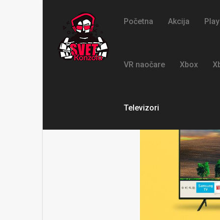
Početna
Akcija
Play
VR naočare
Xbox
X
Televizori