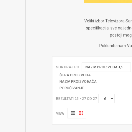
Veliki izbor Televizora Sam
specifikacija, sve na 
postoji mog
Poklonite nam Vas
SORTIRAJ PO
NAZIV PROIZVODA +/-
ŠIFRA PROIZVODA
NAZIV PROIZVOĐAČA
PORUČIVANJE
REZULTATI 25 - 27 OD 27
VIEW