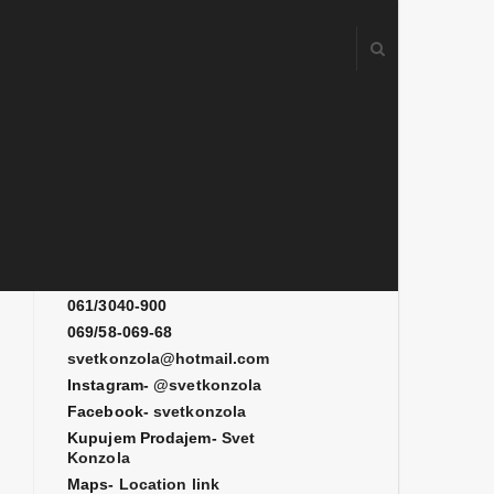
Kontakt
061/3080-700
061/3080-900
061/3040-900
069/58-069-68
svetkonzola@hotmail.com
Instagram-
@svetkonzola
Facebook-
svetkonzola
Kupujem Prodajem-
Svet
Konzola
Maps-
Location link