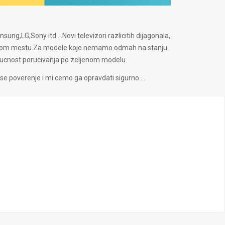
sung,LG,Sony itd....Novi televizori razlicitih dijagonala,
jednom mestu.Za modele koje nemamo odmah na stanju
ucnost porucivanja po zeljenom modelu.
e poverenje i mi cemo ga opravdati sigurno....