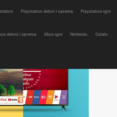
station
Playstation delovi i oprema
Playstation igre
box delovi i oprema
Xbox igre
Nintendo
Ostalo