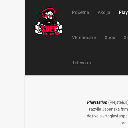
Početna
Akcija
Play
VR naočare
Xbox
X
Televizori
Playstation
(Plejstejšn
razvila Japanska firma
doživela vrtoglavi uspe
pro