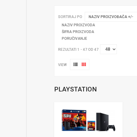
SORTIRAJ PO
NAZIV PROIZVOĐAČA +/-
NAZIV PROIZVODA
ŠIFRA PROIZVODA
PORUČIVANJE
REZULTATI 1 - 47 OD 47
VIEW
PLAYSTATION