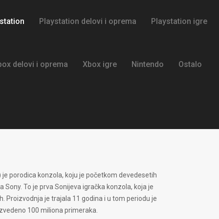
station
Playstation delovi i oprema
Playstation igre
box delovi i oprema
Xbox igre
Nintendo
Ostalo
) je porodica konzola, koju je početkom devedesetih
 Sony. To je prva Sonijeva igračka konzola, koja je
h. Proizvodnja je trajala 11 godina i u tom periodu je
izvedeno 100 miliona primeraka.