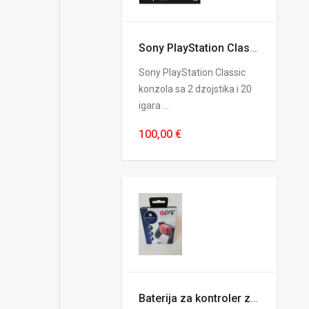
Sony PlayStation Classic konzola sa 2 dzojstika i 20 igara na sebi
Sony PlayStation Classic
konzola sa 2 dzojstika i 20
igara ...
100,00 €
Baterija za kontroler za PS4 / 1200 mAh Powerpack