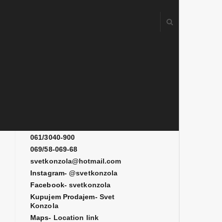
Kontakt
061/3080-700
061/3080-900
061/3040-900
069/58-069-68
svetkonzola@hotmail.com
Instagram-
@svetkonzola
Facebook-
svetkonzola
Kupujem Prodajem-
Svet
Konzola
Maps-
Location link